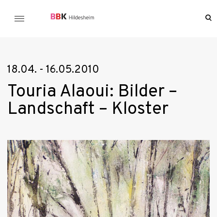
Skip
to
o
BBK Hildesheim
se
content
f
18.04. - 16.05.2010
Touria Alaoui: Bilder –
Landschaft – Kloster