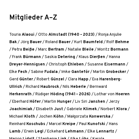
Mitglieder A–Z
Touria
Alaoui
/
Otto
Almstadt (1940 – 2023)
/
Ronja Anjulie
Bak
/
Jörg
Bauer
/
Roland
Bauer
/
Kurt
Baumfeld
/
Rolf
Behme
/
Petra
Beiße
/
Marc
Bertram
/
Natalie
Bleile
/
Moritz
Bormann
/
Frank
Bürmann
/
Saskia
Detering
/
Klaus
Dierßen
/
Hanna
Dreyer-Hennigsen
/
Christoph
Ehleben
/
Susanne
Eisermann
/
Elke
Fech
/
Sabine
Fudala
/
Imke
Ganteför
/
Martin
Grobecker
/
Gerd
Günter
/
Robert
Günzel
/
Clara
Happ
/
Eva
Harenberg-
Ullrich
/
Richard
Haubrock
/
Nils
Heberle
/
Bernward
Herkenrath
/
Rüdiger
Höding (1941 – 2026)
/
Lothar von
Hoeren
/
Eberhard
Höfer
/
Martin
Hunger
/
Liv Siri
Janshen
/
Jerzy
Joachimiak
/
Elisabeth
Just
/
Gabriele
Klimek
/
Norbert
Klora
/
Michael
Kloth
/
Jochen
Köhn
/
Małgorzata
Konwerska
/
Reinhard
Koschubs
/
Marcel
Kreipe
/
Paul
Kunofski
/
Hans
Lamb
/
Erwin
Legl
/
Eckehard
Lehmann
/
Elke
Lennartz
/
Marion
Lidolt
/
Stephanie
Link
/
Alke
Lübs
/
Karola