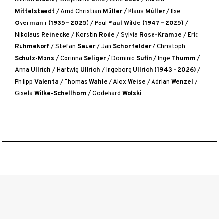
Mittelstaedt
/
Arnd Christian
Müller
/
Klaus
Müller
/
Ilse
Overmann (1935 – 2025)
/
Paul
Paul Wilde (1947 – 2025)
/
Nikolaus
Reinecke
/
Kerstin
Rode
/
Sylvia
Rose-Krampe
/
Eric
Rühmekorf
/
Stefan
Sauer
/
Jan
Schönfelder
/
Christoph
Schulz-Mons
/
Corinna
Seliger
/
Dominic
Sufin
/
Inge
Thumm
/
Anna
Ullrich
/
Hartwig
Ullrich
/
Ingeborg
Ullrich (1943 – 2026)
/
Philipp
Valenta
/
Thomas
Wahle
/
Alex
Weise
/
Adrian
Wenzel
/
Gisela
Wilke-Schellhorn
/
Godehard
Wolski
Wir über uns