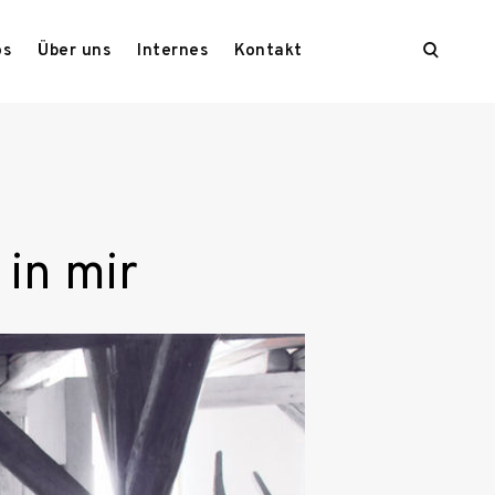
open
os
Über uns
Internes
Kontakt
search
form
 in mir