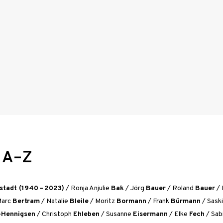
r A–Z
stadt (1940 – 2023)
/
Ronja Anjulie
Bak
/
Jörg
Bauer
/
Roland
Bauer
/
Marc
Bertram
/
Natalie
Bleile
/
Moritz
Bormann
/
Frank
Bürmann
/
Sask
-Hennigsen
/
Christoph
Ehleben
/
Susanne
Eisermann
/
Elke
Fech
/
Sab