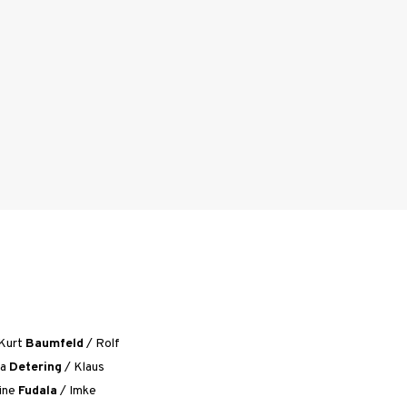
Kurt
Baumfeld
/
Rolf
ia
Detering
/
Klaus
ine
Fudala
/
Imke