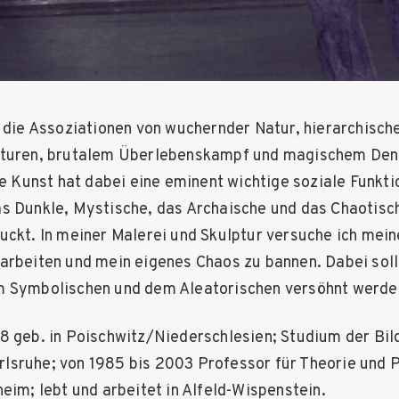
r die Assoziationen von wuchernder Natur, hierarchisch
kturen, brutalem Überlebenskampf und magischem Den
ie Kunst hat dabei eine eminent wichtige soziale Funkti
s Dunkle, Mystische, das Archaische und das Chaotis
uckt. In meiner Malerei und Skulptur versuche ich mei
arbeiten und mein eigenes Chaos zu bannen. Dabei soll
m Symbolischen und dem Aleatorischen versöhnt werde
8 geb. in Poischwitz/Niederschlesien; Studium der Bil
sruhe; von 1985 bis 2003 Professor für Theorie und P
eim; lebt und arbeitet in Alfeld-Wispenstein.