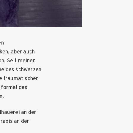
en
ken, aber auch
on. Seit meiner
che des schwarzen
ne traumatischen
 formal das
n.
dhauerei an der
raxis an der