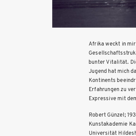
Afrika weckt in mi
Gesellschaftsstru
bunter Vitalität. D
Jugend hat mich da
Kontinents beeindr
Erfahrungen zu ver
Expressive mit de
Robert Günzel; 193
Kunstakademie Karl
Universität Hildesh