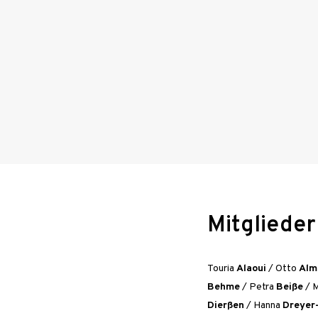
Mitgliede
Touria
Alaoui
/
Otto
Alm
Behme
/
Petra
Beiße
/
Dierßen
/
Hanna
Dreyer