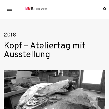
Skip
to
o
BBK Hildesheim
se
content
f
2018
Kopf – Ateliertag mit
Ausstellung