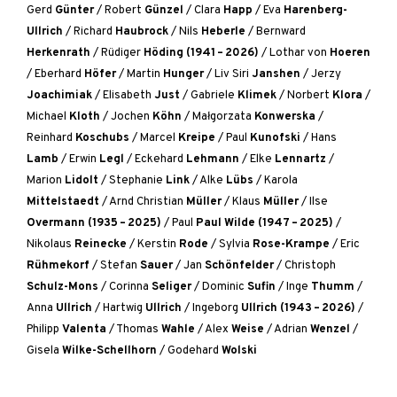
Gerd
Günter
/
Robert
Günzel
/
Clara
Happ
/
Eva
Harenberg-
Ullrich
/
Richard
Haubrock
/
Nils
Heberle
/
Bernward
Herkenrath
/
Rüdiger
Höding (1941 – 2026)
/
Lothar von
Hoeren
/
Eberhard
Höfer
/
Martin
Hunger
/
Liv Siri
Janshen
/
Jerzy
Joachimiak
/
Elisabeth
Just
/
Gabriele
Klimek
/
Norbert
Klora
/
Michael
Kloth
/
Jochen
Köhn
/
Małgorzata
Konwerska
/
Reinhard
Koschubs
/
Marcel
Kreipe
/
Paul
Kunofski
/
Hans
Lamb
/
Erwin
Legl
/
Eckehard
Lehmann
/
Elke
Lennartz
/
Marion
Lidolt
/
Stephanie
Link
/
Alke
Lübs
/
Karola
Mittelstaedt
/
Arnd Christian
Müller
/
Klaus
Müller
/
Ilse
Overmann (1935 – 2025)
/
Paul
Paul Wilde (1947 – 2025)
/
Nikolaus
Reinecke
/
Kerstin
Rode
/
Sylvia
Rose-Krampe
/
Eric
Rühmekorf
/
Stefan
Sauer
/
Jan
Schönfelder
/
Christoph
Schulz-Mons
/
Corinna
Seliger
/
Dominic
Sufin
/
Inge
Thumm
/
Anna
Ullrich
/
Hartwig
Ullrich
/
Ingeborg
Ullrich (1943 – 2026)
/
Philipp
Valenta
/
Thomas
Wahle
/
Alex
Weise
/
Adrian
Wenzel
/
Gisela
Wilke-Schellhorn
/
Godehard
Wolski