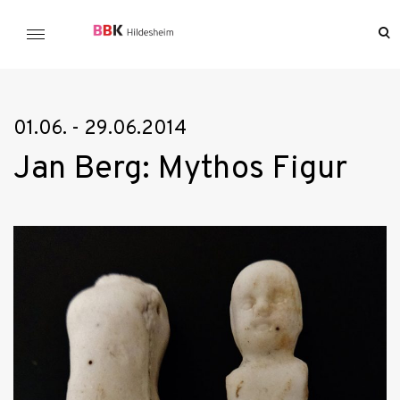
Skip
to
o
BBK Hildesheim
se
content
f
01.06. - 29.06.2014
Jan Berg: Mythos Figur