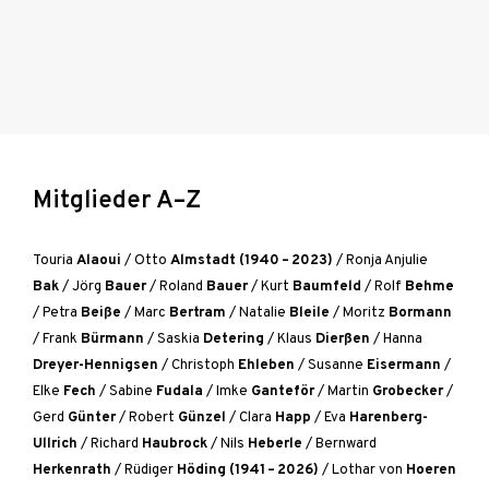
Mitglieder A–Z
Touria
Alaoui
/
Otto
Almstadt (1940 – 2023)
/
Ronja Anjulie
Bak
/
Jörg
Bauer
/
Roland
Bauer
/
Kurt
Baumfeld
/
Rolf
Behme
/
Petra
Beiße
/
Marc
Bertram
/
Natalie
Bleile
/
Moritz
Bormann
/
Frank
Bürmann
/
Saskia
Detering
/
Klaus
Dierßen
/
Hanna
Dreyer-Hennigsen
/
Christoph
Ehleben
/
Susanne
Eisermann
/
Elke
Fech
/
Sabine
Fudala
/
Imke
Ganteför
/
Martin
Grobecker
/
Gerd
Günter
/
Robert
Günzel
/
Clara
Happ
/
Eva
Harenberg-
Ullrich
/
Richard
Haubrock
/
Nils
Heberle
/
Bernward
Herkenrath
/
Rüdiger
Höding (1941 – 2026)
/
Lothar von
Hoeren