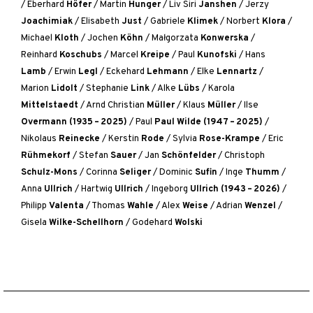
/
Eberhard
Höfer
/
Martin
Hunger
/
Liv Siri
Janshen
/
Jerzy
Joachimiak
/
Elisabeth
Just
/
Gabriele
Klimek
/
Norbert
Klora
/
Michael
Kloth
/
Jochen
Köhn
/
Małgorzata
Konwerska
/
Reinhard
Koschubs
/
Marcel
Kreipe
/
Paul
Kunofski
/
Hans
Lamb
/
Erwin
Legl
/
Eckehard
Lehmann
/
Elke
Lennartz
/
Marion
Lidolt
/
Stephanie
Link
/
Alke
Lübs
/
Karola
Mittelstaedt
/
Arnd Christian
Müller
/
Klaus
Müller
/
Ilse
Overmann (1935 – 2025)
/
Paul
Paul Wilde (1947 – 2025)
/
Nikolaus
Reinecke
/
Kerstin
Rode
/
Sylvia
Rose-Krampe
/
Eric
Rühmekorf
/
Stefan
Sauer
/
Jan
Schönfelder
/
Christoph
Schulz-Mons
/
Corinna
Seliger
/
Dominic
Sufin
/
Inge
Thumm
/
Anna
Ullrich
/
Hartwig
Ullrich
/
Ingeborg
Ullrich (1943 – 2026)
/
Philipp
Valenta
/
Thomas
Wahle
/
Alex
Weise
/
Adrian
Wenzel
/
Gisela
Wilke-Schellhorn
/
Godehard
Wolski