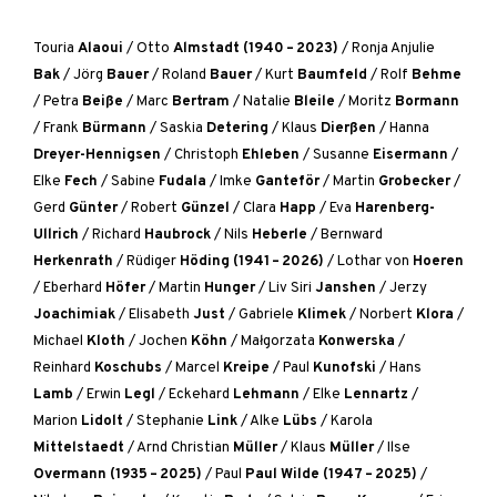
Touria
Alaoui
/
Otto
Almstadt (1940 – 2023)
/
Ronja Anjulie
Bak
/
Jörg
Bauer
/
Roland
Bauer
/
Kurt
Baumfeld
/
Rolf
Behme
/
Petra
Beiße
/
Marc
Bertram
/
Natalie
Bleile
/
Moritz
Bormann
/
Frank
Bürmann
/
Saskia
Detering
/
Klaus
Dierßen
/
Hanna
Dreyer-Hennigsen
/
Christoph
Ehleben
/
Susanne
Eisermann
/
Elke
Fech
/
Sabine
Fudala
/
Imke
Ganteför
/
Martin
Grobecker
/
Gerd
Günter
/
Robert
Günzel
/
Clara
Happ
/
Eva
Harenberg-
Ullrich
/
Richard
Haubrock
/
Nils
Heberle
/
Bernward
Herkenrath
/
Rüdiger
Höding (1941 – 2026)
/
Lothar von
Hoeren
/
Eberhard
Höfer
/
Martin
Hunger
/
Liv Siri
Janshen
/
Jerzy
Joachimiak
/
Elisabeth
Just
/
Gabriele
Klimek
/
Norbert
Klora
/
Michael
Kloth
/
Jochen
Köhn
/
Małgorzata
Konwerska
/
Reinhard
Koschubs
/
Marcel
Kreipe
/
Paul
Kunofski
/
Hans
Lamb
/
Erwin
Legl
/
Eckehard
Lehmann
/
Elke
Lennartz
/
Marion
Lidolt
/
Stephanie
Link
/
Alke
Lübs
/
Karola
Mittelstaedt
/
Arnd Christian
Müller
/
Klaus
Müller
/
Ilse
Overmann (1935 – 2025)
/
Paul
Paul Wilde (1947 – 2025)
/