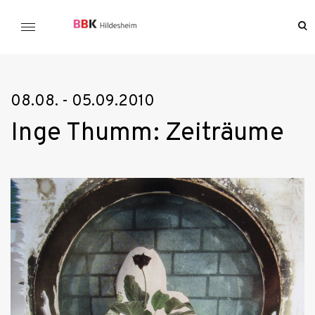
Skip
to
o
BBK Hildesheim
se
content
f
08.08. - 05.09.2010
Inge Thumm: Zeiträume