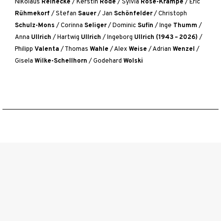
Nikolaus
Reinecke
/
Kerstin
Rode
/
Sylvia
Rose-Krampe
/
Eric
Rühmekorf
/
Stefan
Sauer
/
Jan
Schönfelder
/
Christoph
Schulz-Mons
/
Corinna
Seliger
/
Dominic
Sufin
/
Inge
Thumm
/
Anna
Ullrich
/
Hartwig
Ullrich
/
Ingeborg
Ullrich (1943 – 2026)
/
Philipp
Valenta
/
Thomas
Wahle
/
Alex
Weise
/
Adrian
Wenzel
/
Gisela
Wilke-Schellhorn
/
Godehard
Wolski
Wir über uns
Der Bund Bildender Künstlerinnen und Künstler Hildesheim, als Teil
des bundesweiten Berufsverbandes, konzipiert und präsentiert ...