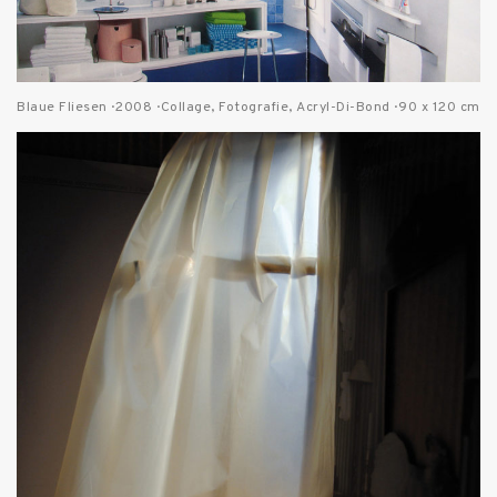
Blaue Fliesen · 2008 · Collage, Fotografie, Acryl-Di-Bond · 90 x 120 cm