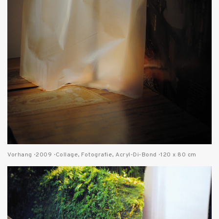
Vorhang · 2009 · Collage, Fotografie, Acryl-Di-Bond · 120 x 80 cm